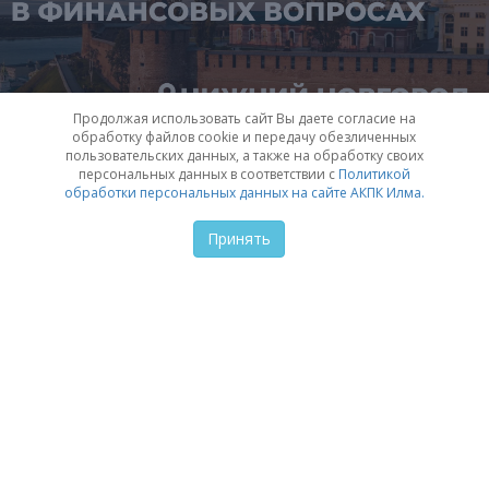
Продолжая использовать сайт Вы даете согласие на
обработку файлов cookie и передачу обезличенных
пользовательских данных, а также на обработку своих
Как АКПК ИЛМА помогает
персональных данных в соответствии с
Политикой
обработки персональных данных на сайте АКПК Илма.
Нижнему Новгороду в
Принять
финансовых вопросах
Обзор того, как Ассоциация кредитного
потребительского кооператива ИЛМА
поддерживает жителей и бизнес Нижнего
Новгорода в непростых финансовых ситуациях.
ОТКРЫТЬ
1 февраля в 15:01