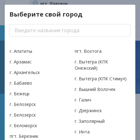
пгт. Плесецк
ТОП Плесецк-кредит
Выберите свой город
КПК Илма
Плесецк
Это ваш город?
Да
Другой город
г. Апатиты
пгт. Вохтога
г. Арзамас
г. Вытегра (КПК
Онежский)
г. Архангельск
г. Вытегра (КПК Стимул)
г. Бабаево
г. Вышний Волочек
г. Бежецк
г. Галич
Займ на карту в Кондопоге: как
г. Белозерск
г. Дзержинск
оформить быстро и что влияет
г. Белозерск
г. Заполярный
на решение
г. Беломорск
г. Инта
пгт. Березник