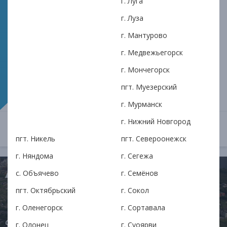
Костомукше: как закрыть
г. Луга
срочные расходы и что важно
г. Луза
учесть
г. Мантурово
г. Медвежьегорск
Деньги до зарплаты в Костомукше: как оформить
г. Мончегорск
займ онлайн, что влияет на скорость решения и
какие условия проверить. Получение на карту или
пгт. Муезерский
наличными, нужен только паспорт.
г. Мурманск
г. Нижний Новгород
ОТКРЫТЬ
25 марта в 16:48
пгт. Никель
пгт. Североонежск
г. Няндома
г. Сегежа
с. Объячево
г. Семёнов
пгт. Октябрьский
г. Сокол
г. Оленегорск
г. Сортавала
г. Олонец
г. Суоярви