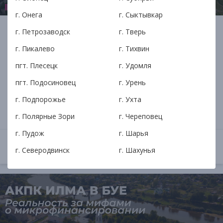
г. Онега
г. Сыктывкар
АКПК ИЛМА в Сегежа:
г. Петрозаводск
г. Тверь
Финансовые решения рядом и
г. Пикалево
г. Тихвин
всегда
пгт. Плесецк
г. Удомля
пгт. Подосиновец
г. Урень
Откройте для себя уникальные финансовые
г. Подпорожье
г. Ухта
продукты АКПК ИЛМА в Сегежа. Надежность,
доверие и индивидуальный подход.
г. Полярные Зори
г. Череповец
г. Пудож
г. Шарья
ОТКРЫТЬ
7 февраля в 15:01
г. Северодвинск
г. Шахунья