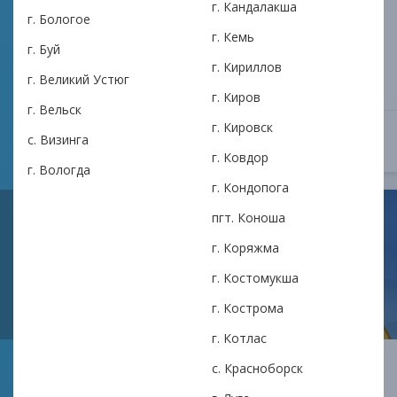
Нужен займ на карту в Кондопоге? Рассказываем,
г. Кандалакша
г. Бологое
как оформить быстро, что проверить в условиях и
г. Кемь
как снизить риск задержек. В АКПК «ИЛМА» —
г. Буй
минимум документов, решение онлайн, выдача на
г. Кириллов
г. Великий Устюг
карту или наличными.
г. Киров
г. Вельск
г. Кировск
ОТКРЫТЬ
с. Визинга
28 марта в 14:42
г. Ковдор
г. Вологда
г. Кондопога
пгт. Коноша
г. Коряжма
г. Костомукша
г. Кострома
г. Котлас
Деньги до зарплаты в
с. Красноборск