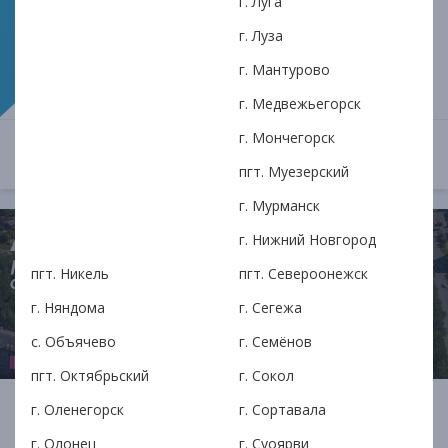
г. Луга
Обзор того, как Ассоциация кредитного
г. Луза
потребительского кооператива ИЛМА
поддерживает жителей и бизнес Нижнего
г. Мантурово
Новгорода в непростых финансовых ситуациях.
г. Медвежьегорск
г. Мончегорск
ОТКРЫТЬ
1 февраля в 15:01
пгт. Муезерский
г. Мурманск
г. Нижний Новгород
пгт. Никель
пгт. Североонежск
г. Няндома
г. Сегежа
с. Объячево
г. Семёнов
пгт. Октябрьский
г. Сокол
АКПК ИЛМА в Коряжме:
г. Оленегорск
г. Сортавала
г. Олонец
г. Суоярви