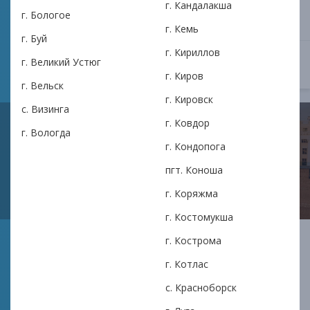
Обратите внимание на историю города Кировск,
г. Кандалакша
г. Бологое
его жители и продукты АКПК ИЛМА.
г. Кемь
г. Буй
г. Кириллов
г. Великий Устюг
ОТКРЫТЬ
3 февраля в 15:01
г. Киров
г. Вельск
г. Кировск
с. Визинга
г. Ковдор
г. Вологда
г. Кондопога
пгт. Коноша
г. Коряжма
г. Костомукша
Как АКПК ИЛМА помогает
г. Кострома
Нижнему Новгороду в
г. Котлас
финансовых вопросах
с. Красноборск