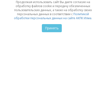
Продолжая использовать сайт Вы даете согласие на
обработку файлов cookie и передачу обезличенных
пользовательских данных, а также на обработку своих
персональных данных в соответствии с
Политикой
обработки персональных данных на сайте АКПК Илма.
Польза АКПК ИЛМА в городе
Мурманск: финансовое
Принять
решение для всех
Зачем мурманчанам стоит выбирать микрозаймы
АКПК ИЛМА и какие выгоды они предлагают.
ОТКРЫТЬ
23 декабря в 15:01