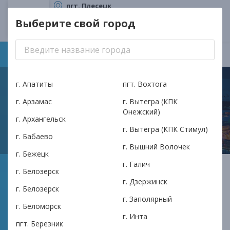
пгт. Плесецк
ТОП Плесецк-кредит
Выберите свой город
КПК Илма
Плесецк
Это ваш город?
Да
Другой город
г. Апатиты
пгт. Вохтога
г. Арзамас
г. Вытегра (КПК
Онежский)
г. Архангельск
г. Вытегра (КПК Стимул)
г. Бабаево
г. Вышний Волочек
г. Бежецк
г. Галич
АКПК ИЛМА в Кировске:
г. Белозерск
г. Дзержинск
финансовая надежность в
г. Белозерск
г. Заполярный
сердце Хибин
г. Беломорск
г. Инта
пгт. Березник