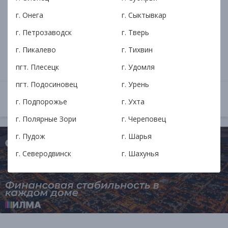
надёжный партнёр для вашего
финансового успеха
г. Онега
г. Сыктывкар
г. Петрозаводск
г. Тверь
Развенчание мифов о микрофинансовых
г. Пикалево
г. Тихвин
организациях и уверенный выбор в пользу АКПК
ИЛМА в Коряжме.
пгт. Плесецк
г. Удомля
пгт. Подосиновец
г. Урень
ОТКРЫТЬ
29 января в 15:01
г. Подпорожье
г. Ухта
г. Полярные Зори
г. Череповец
г. Пудож
г. Шарья
г. Северодвинск
г. Шахунья