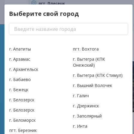
пгт. Плесецк
ТОП Плесецк-кредит
Выберите свой город
КПК Илма
Плесецк
Это ваш город?
Да
Другой город
г. Апатиты
пгт. Вохтога
г. Арзамас
г. Вытегра (КПК
Онежский)
г. Архангельск
г. Вытегра (КПК Стимул)
г. Бабаево
г. Вышний Волочек
г. Бежецк
г. Галич
г. Белозерск
г. Дзержинск
г. Белозерск
г. Заполярный
г. Беломорск
АКПК ИЛМА: Надежный
г. Инта
пгт. Березник
финансовый партнёр в