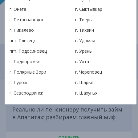
финтех
Удомля
АКПК ИЛМА
займы
сбережения
г. Онега
г. Сыктывкар
кредитный кооператив
г. Петрозаводск
г. Тверь
г. Пикалево
г. Тихвин
пгт. Плесецк
г. Удомля
пгт. Подосиновец
г. Урень
Твои друзья должны об этом узнать
г. Подпорожье
г. Ухта
г. Полярные Зори
г. Череповец
г. Пудож
г. Шарья
г. Северодвинск
г. Шахунья
Реально ли пенсионеру получить займ
в Апатитах: разбираем главный миф
ОТКРЫТЬ