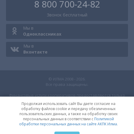
8 800 700-24-82
Звонок
бесплатный
Мы в
Одноклассниках
Мы в
Вконтакте
© ИЛМА 2008 - 2026.
Все права защищены.
Финансовые услуги кооперативов предоставляются только
пайщикам. Подробнее об условиях вступления, получения
Продолжая использовать сайт Вы даете согласие на
займов и политике мобильного приложения
здесь
| |
обработку файлов cookie и передачу обезличенных
Политика обработки персональных данных на сайте АКПК
пользовательских данных, а также на обработку своих
Илма
|
Политика обработки персональных данных
КПК Илма
персональных данных в соответствии с
Политикой
обработки персональных данных на сайте АКПК Илма.