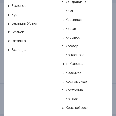
г. Кандалакша
г. Бологое
г. Кемь
Мне нужно
5000 рублей
г. Буй
г. Кириллов
г. Великий Устюг
г. Киров
г. Вельск
5000
400000
г. Кировск
с. Визинга
г. Ковдор
г. Вологда
На срок
1 месяц
г. Кондопога
пгт. Коноша
1 месяц
5 лет
г. Коряжма
г. Костомукша
г. Кострома
ОФОРМИТЬ ЗАЯВКУ НА ЗАЕМ
г. Котлас
с. Красноборск