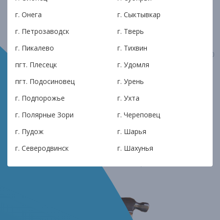
ЦБ РФ
г. Онега
г. Сыктывкар
г. Петрозаводск
г. Тверь
Минимум
документов
г. Пикалево
г. Тихвин
Паспорт, справка о доходах, при займе от 100 000
рублей КПК Илма вправе запросить поручителей
пгт. Плесецк
г. Удомля
пгт. Подосиновец
г. Урень
Низкая процентная
ставка
г. Подпорожье
г. Ухта
Никаких скрытых платежей и переплат
г. Полярные Зори
г. Череповец
г. Пудож
г. Шарья
Офис в шаговой
доступности
г. Северодвинск
г. Шахунья
Более 60 офисов в малых городах России