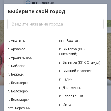
пгт. Плесецк
ТОП Плесецк-кредит
Выберите свой город
КПК Илма
Плесецк
Это ваш город?
Да
Другой город
г. Апатиты
пгт. Вохтога
г. Арзамас
г. Вытегра (КПК
Онежский)
г. Архангельск
г. Вытегра (КПК Стимул)
Доверительные займы
г. Бабаево
до 400 000 рублей в день обращения!
г. Вышний Волочек
г. Бежецк
г. Галич
г. Белозерск
г. Дзержинск
Получить займ для крупных расходов в КПК Илма очень
г. Белозерск
просто. Понадобится минимум документов!
г. Заполярный
г. Беломорск
г. Инта
пгт. Березник